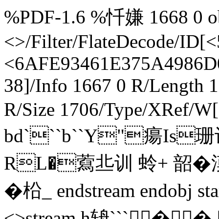
%PDF-1.6 %忏嫌 1668 0 obj
<>/Filter/FlateDecode/
<6AFE93461E375A4986D0
38]/Info 1667 0 R/Length 
R/Size 1706/Type/XRef/W[
bd```b``Y"瘍Is珊
RL�藛丠训 蛉+ 韶�漠
�柗_ endstream endobj st
<>stream h辀``` �