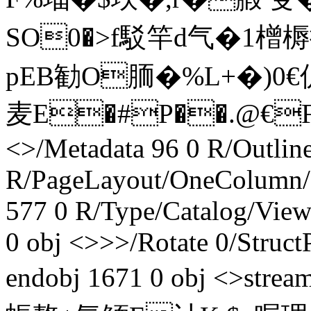
SO0�>f駁竿d气�1橧槈擇
pEB勧O胹�%L+�)0
麦E�#P��.@€Fl� en
<>/Metadata 96 0 R/Outlin
R/PageLayout/OneColumn/P
577 0 R/Type/Catalog/View
0 obj <>>>/Rotate 0/Struct
endobj 1671 0 obj <>s