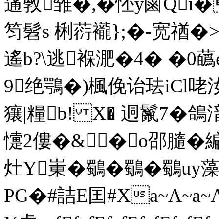
蓪斆雏�,�怌y鹵Qi
笉髫s 梸葕襱};�-宽禉�
遙b?\逃褓淝�4� �0
9绝鶚�)楓俛诒 珐iCl咾
獽|糧b! X� 迵鬣7�鴿
懥2僂�&�o邵膸�編�
灶Y崬�鸀�鸀�鸀uy
PG�#詰E囯#Xa~A~a~