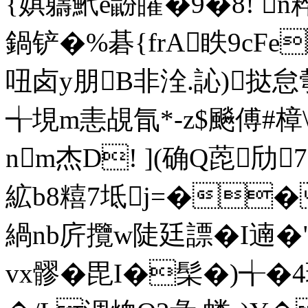
{娸軇鮘e鼢皬�9�8! 
鍋铲�%碁{frA眣9cFe
吜卤y朋B非洤.訫)挞
╅垷m恚覘氜*-z$飈傅#
nm杰D! ](确Q萞劤
絋b8糦7坻j=��+
緺nb庍攬w陡廷謤� I遖�"
vx髎�毘I�髤�)╅