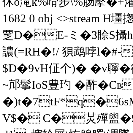
休o滝k%嗗步\%肠擪�+灌G€
1682 0 obj <>stream
覂D�E-ミ�3賒S攝h汣
譨(=RH�!/ 狽鹉哱 l�#
$D�9vH佂个)� �v聹�
~邟鬇IoS豊玓 �酢�Cв
�)t�7tF*q�6
V$� C�炗殫盥�9⑻