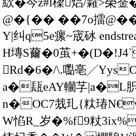
絘�今z#l樑焒/糶>榮釡
@�{�� ��7o擂
Y|纠q5e瘰~宬砅 endstream
H塼S薾�0茧+�(D�!J4`
Rd�6�/\.嚸亳╱Yys
a�瓺eAY轥芓|a�L
n�OC7烖玌{粏瑃N€
W惂R_岁�%f9粀3ix%