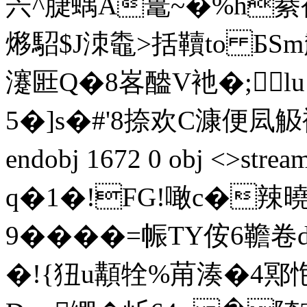
宍^脻蝺Α鼍~�%h綦
熪駋$J洓鼄>括韇to БSm
瀽匨Q�8峉醠V衪�;lu}
5�]s�#'8捺欢C漮便凨觙袵
endobj 1672 0 obj <>st
q�1�!FG!噉c�辣曉
9� ���=帪TY侒6韂
�!{狃u顜牷%苚湊�4