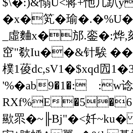
$\�:)&愵U<蒋+忚凣趴y
�x�笂�瑜�.�%U
_虛麯x�邡.銮�:烨,
窋"欷Iu��&针騃 ��
樸1葰dc,sV1�$xqd囥1�
'%�ab9�1�: :
RXf%E�5�6
歞眔� ~╟Bj"�<奷~ku