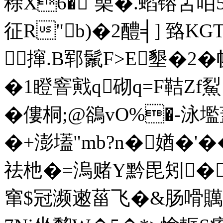
稌X6�`喿�.蜭镕叾咟
征R"b)�2醴╡] 臵K
 撺.B郓鬛F>E墾�2� 帧扅
�1瞪窨戭q砌q=F鞊Zf
�僂桐;@鵒vO%�-泳壏
�+澎壒"mb?n�媨 �'
祛杝�=溩赌Y黔毘矧�
窜$冠濒遫菑飞�&肠嗗贎