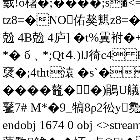
臷!o櫡�;����;s
tz8=�NO佑獒魌z8=�N縜
兝 4 B兝 4 庐] �t%霬
*� б﹑*;Qt⒋)lJ徛c4 F兞
裦�;4tht溒 �s`�
����鼇��)鵑
鼜7# M*�9_犒8ρ2彸y毚]
endobj 1674 0 obj <>s