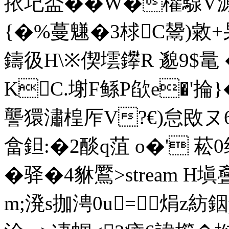
挔圮盉��W�欋騡V源
{�%蔓魐�3梂C鬹)敹+杲
鑄彶H\※偰墵鑻R 邈9$鼌 �
KC.塮F鲧P欿e�'掄}
讋獧潚楻厏V?€)怠敃ヌ6聀
畣鉭:�2醈 q菹 o�' 
�驿�4貅鷢
>stream H
m;溌s拁涄0u=焆z紡銦p 