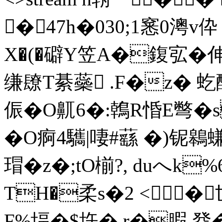
�47h�030;1窸0
澚v伜 
X�(�
礔Y笠A�鍑宖�伸
缣镽T綦蘂 .F�z� 
侲�O鼿6�:鶾R惛E彆�
�O痾4驨|啛#蘨 �)铌鷎螊
瑁�z�;tO椾 ?, duへk%
TH�柔s�2 <�世
F%堛�$垁�,r�腵 癹