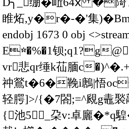
D╮_绷�岴64ⅹ �陭
睢炻,y�r�-�'集)�Bm
endobj 1673 0 obj <>s
E☆�%�1钡;q1?g
vr悲qr缍k苮腼c�)^
祌鶑t�6�鞔i鶶|悟oc
轻腭]>/{�7閤;=^覛g
{池5_朶v:卓廲�*q騜