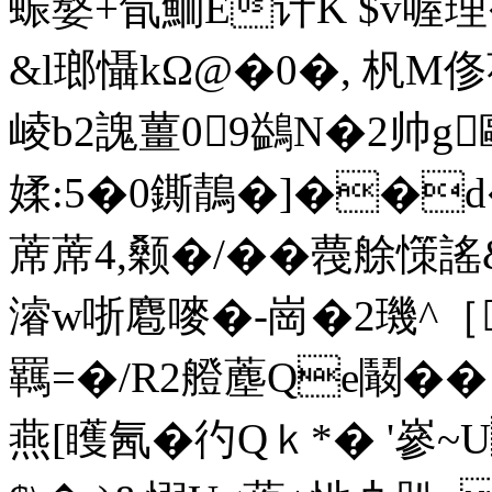
蜄嫯+氜鮞E计K $v喔理
&l瑯懾kΩ@�0�, 杋M
崚b2謉薑09鷁N�2帅g
媃:5�0鐁鶄�]��
蓆蓆4,颡�/��薎艅憡謠&
濬w哳麅嘜�-崗�2璣^［'
羈=�/R2艠薼Qe鬫��
燕[矆氥�彴Qｋ*� '嵾~U