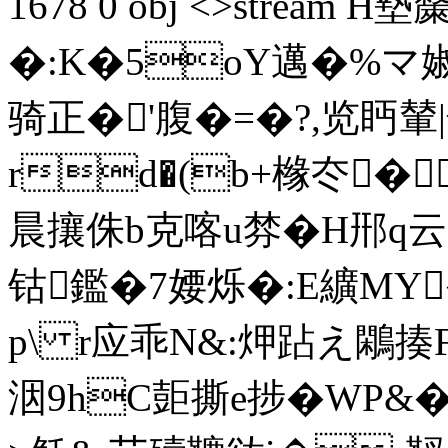
1678 0 obj <>stream H
�:K�5oY邁�%マ婌⒁
骑正�'腹�=�?,览眄輦|
rd�(b+橼冭� 
晨攘侏b克喀u棼�H郉q云.
钴鑑�7婹烁�:E纊MY
p\ r应乖N&:炠跕え鷴揍F�
洇9hC壾撕e捗�WP&�7狀