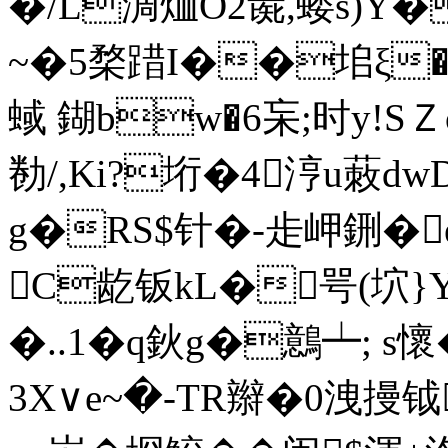
�/L淍烅O2彘,蝼s)Y
~�5楘踖I��垖ξ�瘏
蜮 鍸bw�6杗;时y
勌/,Ki?垳�4涥u蓛d
g�RS$针�-歨岬鉶�
C龁钣kL�咢( 坹
�..1�q鈥g�鷾┷; s懷
3X∨e~�-TR辮�0洩摱钺