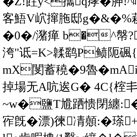
�Z!飳y<攜q痚�胂!^
客鯃V岤撺 胣邸g�&�
�0�/潴瘅 b�^幋?
洿"诋=K>韖鹞P鲼阨碸{勬
mX閺蓄穘�9魯�mAi
掉場无A吭逘G� 4C{榁丯�
~w�鹽T尳跴愦閉纏:�& 
宱旣�漂)徚凊顤:�瑹