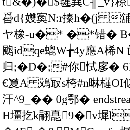
t&�)�$毽巽C╢_v}穄
噕d{孇寏N:r搸h�(j 
ヤ橡-u�* �*错� B�
颮idqe螕W╆4y應A桸N 邙
归;�D�;#你恜扅� 
€夐A 鴱冣s桍#n晽櫣OI
汗^9_�� 0g鄂� endstream 
H壃扢k翤嗭9�v墀l