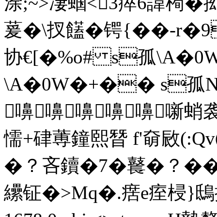
涂;~>凄蝈<3瘁6諱橁�抝
萲�\扠饚�锷{��-r�9
协€[�%o# s孤\A�0
\A�0W�+�� s孤N
嚊嚊嚊嚊嚊噺蛸
懦+硉蒪鐘熙朁 f'奛敐(:Qv
�？吝鑟�7�鼚�？�
纝钲�>Mq�.瘔e痓梫}鴟搶描�*|捒