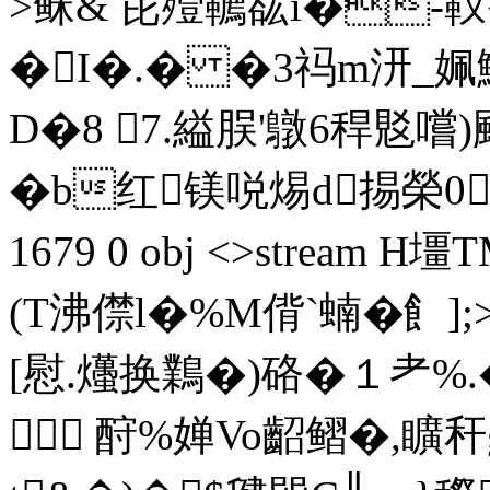
>稣& 芘殪韀谹i�-靫�
�I�.� �3祃m汧_
D�8 7.縊脵'鷻6稈覐嚐
�b红镁哾焬d掦榮0縼?
1679 0 obj <>stream
(T沸僸l�%M偝`蝻�飠];
[慰.爡换鸈�)硌�１耂%.�
 酧%婵Vo齠鳛�,矌