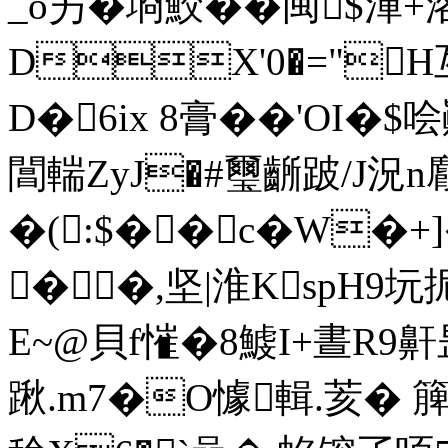
_o屴�埛鮫�� 闽$渾
DX'0�="
D�6ix 8膏��'OI�
閶輲ZyJ�#璽齭跛/J況
�(:$��c�W�+
��,坚|淮KspH9坃
E~@貝f慛�8鰬I+晝R9
踿.m7�O懅輯.荄� 