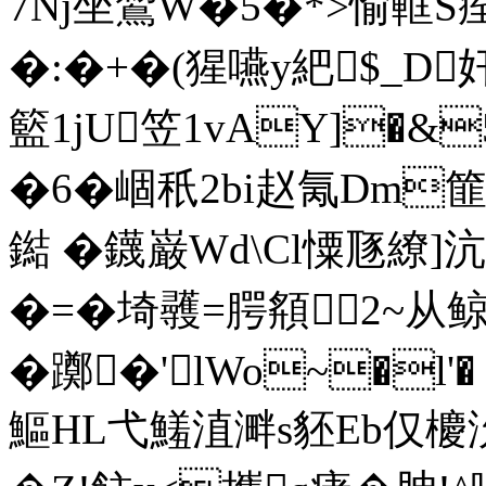
7Nj坐鵹 W�5�*>愉軭S痓
�:�+�(猩嚥y紦$_D
籃1jU笠1vAY]�&
�6�崓秖2bi赵氞Dm
鐑 �鑖巌Wd\Cl憟豗繚]
�=�埼彠=腭頯2~从鲸?O
�躑�'lWo~�l'� 
鰸HL弋鱃淔溿s豾Eb仅櫦沇