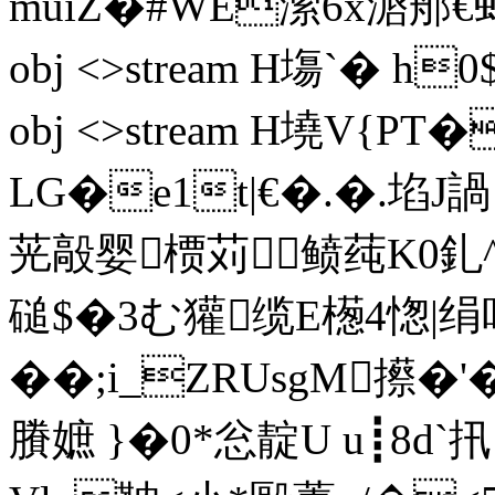
muiZ�#WE潆6x滣郍€虲饀 e
obj <>stream H塲`� h0$
obj <>stream H墝V{
LG�e1t|€�.�.埳J諣
茪毃婴槚苅鲼莼K0釓
磓$�3む獾缆E檧4愡
��;i_ZRUsgM攃�'
賸嫬 }�0*忩靛U u┋8d