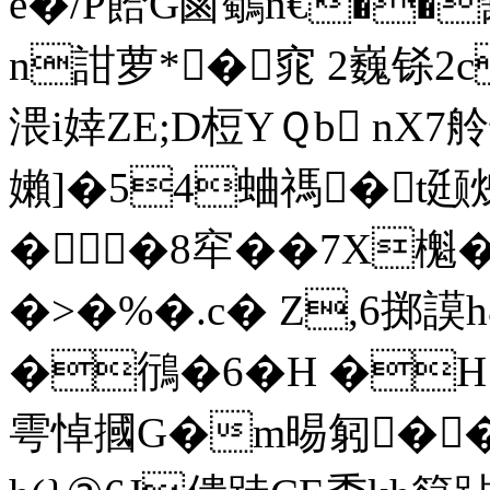
e�/P餄G鹵鸀n€��
n詌 萝*�窕 2巍铩2
渨i婞ZE;D梪YＱb nX
嬾]�54蛐禡� t颋炴齋
� �8窂��7X櫆�
�>�%�.c� Z,6掷
�鴴�6�H �H
雩悼摑G�m晹匑��