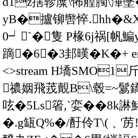
d1z搳轸屟\怖艎臅\滭墜
yB�攎铆辔悴.hh�&X
0┙`� 隻 P椽6j祸[帆鯿
蹢�6�3邽暵�K�+ endst
<>stream H墧SMO1
禯姻飛茙覿B\毂=~鬄鐈
呟�5Ls箵,`娈��8k
�.g缻Q%�/酑伶T\(﹑'苈!