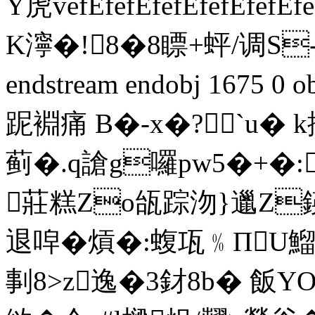
Y虎vefEfefEfefEfefEfe
K濘�!8�8瞟+蚲/调S
endstream endobj 1675 
跜裫痛 B�-x�?`u� 
蓟�.q謒g囉pw5�+�:
莊糕Zo瓵踪沕}邋Z鍈
退唕�熕�:蝮瓨﹪ПU鰡*
剚8>z逸�3釮8b� 飯Y