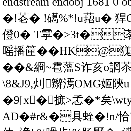
endstream endobj 1681 
�!芲� !礍%*!u萔u� 
僜0� T雽�>3t�茗
暚播筪��HK@獇
��&綗~雹薀S诈亥o誷苶
\8&J9,灲辮漹OMG姬陝u
�9[x� 摭> 孞�*矣\
AD�#r&�具蛭�!n/恰