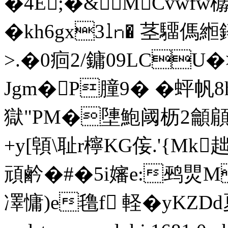
�4E;�&MCvwfw
�kh6gx3㏑� 茎驑傌
>.�0痐2/鏞 09LС
Jgm�P膧9� �蚲帆8
獄"PM�塦鮑阈枥2龥 顅
+y[顊\耻r檸KG侫.'{
頑鹶�#�5i嬸e:鹀煛M
凙慵)e氇f 軽�yKZDd夏