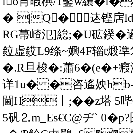
lo肯暇椣/1鑿w纕�l�
� |Q�迏铿扂l
RG菷嵖氾]緿;�U砿鍨�
鉝虚銰L9绦~嬹4F辎t
�.R旦梭�:蕭6�(e�+
详1u� �咨遙姎hb-
閫H〡;��z塔 5
5矾⒉m_Es€C@ヂ ` 0�