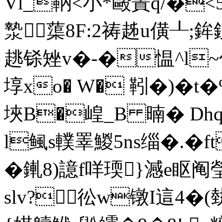
Vl_
靹<小*毆蔶q/�
漐蕖8F:2祷趀u僙┸;鉾鉄
趒铩矬v�-�愠^l~
埻xo� W� 靷�)�t�
埉B�崲 _Β 暔� D
l鲺s轐睪鯼5ns缁�.�f
�錷8)譩f咩瑌}澸e眍
slv?彸w镦I這4�(