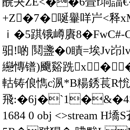
醗夬ZE<��6畳f埫諨€�
+Z�7�唌轝咩屵<释x
ｉ�5踑锇嶟賡8� FwC#-
驲!啲 鬩盞�0瞔=埃Jv岇
纞慱镨)飅谿跣x�
軲铸俍懏c洬*B糃銹萇R恱
飛:�6j�`1�&�4>淛琹�
1684 0 obj <>stream